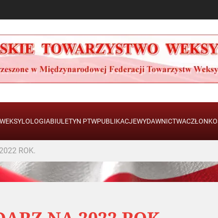
WEKSYLOLOGIA
BIULETYN PTW
PUBLIKACJE
WYDAWNICTWA
CZŁONKO
2022 ROK.