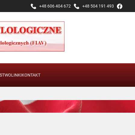
+48 606 404 672
+48 504 191 493
STWO
LINKI
KONTAKT