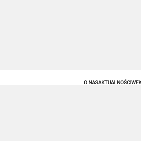
O NAS
AKTUALNOŚCI
WEK
© Polskie Towarzystwo Weksylologiczne
Telefo