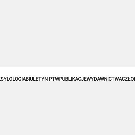
SYLOLOGIA
BIULETYN PTW
PUBLIKACJE
WYDAWNICTWA
CZŁO
Polskie Towarzystwo Weksylologiczne / Rynek Starego Miasta 31, 00-272 Warszaw
n: 606-404-672 / 504-191-493 / NIP: 5213810820 / REGON: 369240936 / KRS: 000