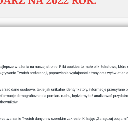
RZ NA 2022 ROK.
jlepsze wrażenia na naszej stronie. Pliki cookies to małe pliki tekstowe, któr
iętywanie Twoich preferencji, poprawianie wydajności strony oraz wyświetlani
rzać dane osobowe, takie jak unikalne identyfikatory, informacje przesyłane 
e informacje demograficzne dla pomiaru ruchu, będziemy też analizować przydatn
ytkowników.
przetwarzanie Twoich danych w szerokim zakresie. Klikając „Zarządzaj opcjam