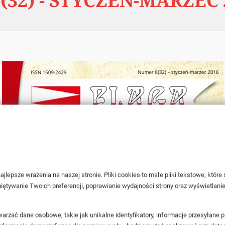
(32) - STYCZEŃ-MARZEC 
jlepsze wrażenia na naszej stronie. Pliki cookies to małe pliki tekstowe, któr
iętywanie Twoich preferencji, poprawianie wydajności strony oraz wyświetlani
rzać dane osobowe, takie jak unikalne identyfikatory, informacje przesyłane 