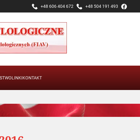
+48 606 404 672
+48 504 191 493
STWO
LINKI
KONTAKT