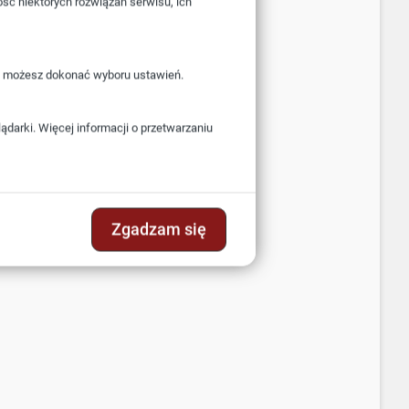
ość niektórych rozwiązań serwisu, ich
i” możesz dokonać wyboru ustawień.
darki. Więcej informacji o przetwarzaniu
Zgadzam się