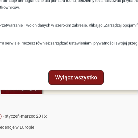
e informacje demograficzne dla pomiaru ruchu, będziemy też analizować przydatn
ytkowników.
przetwarzanie Twoich danych w szerokim zakresie. Klikając „Zarządzaj opcjam
ym serwisie, możesz również zarządzać ustawieniami prywatności swojej przeglą
Wyłącz wszystko
)
- styczeń-marzec 2016:
edencje w Europie