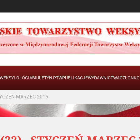
WEKSYLOLOGIA
BIULETYN PTW
PUBLIKACJE
WYDAWNICTWA
CZŁONKO
STYCZEŃ-MARZEC 2016