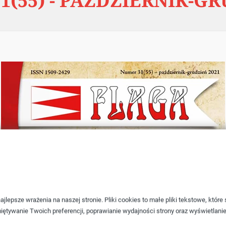
1(55) - PAŹDZIERNIK-GR
jlepsze wrażenia na naszej stronie. Pliki cookies to małe pliki tekstowe, któr
iętywanie Twoich preferencji, poprawianie wydajności strony oraz wyświetlani