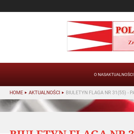
O NAS
AKTUALNOŚCI
HOME
AKTUALNOŚCI
BIULETYN FLAGA NR 31(55) - 