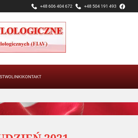
+48 606 404 672
+48 504 191 493
STWO
LINKI
KONTAKT