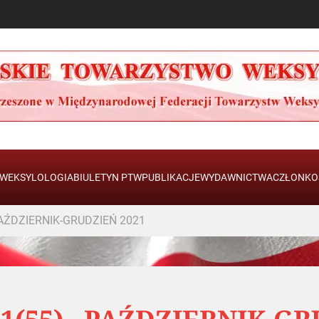
WEKSYLOLOGIA
BIULETYN PTW
PUBLIKACJE
WYDAWNICTWA
CZŁONKO
PAŹDZIERNIK-GRUDZIEŃ 2021