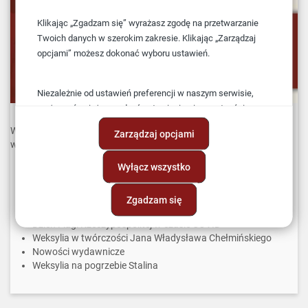
Klikając „Zgadzam się” wyrażasz zgodę na przetwarzanie
Twoich danych w szerokim zakresie. Klikając „Zarządzaj
opcjami” możesz dokonać wyboru ustawień.
Niezależnie od ustawień preferencji w naszym serwisie,
możesz również zarządzać ustawieniami prywatności
swojej przeglądarki. Więcej informacji o przetwarzaniu
W najnowszym numerze
Biuletynu FLAGA Nr 30(54)
- lipiec-
Zarządzaj opcjami
danych znajdziesz w
Polityce prywatności.
wrzesień 2021:
Wyłącz wszystko
Proporzec pamiątkowy dla Muzeum Wojska Polskiego
Polskie sztandary wojskowe, proporce i proporczyki z
symboliką trupiej główki
Zgadzam się
Chorągiew Wojska Polskiego
Dzień Flagi Rzeczypospolitej w czasie COVID
Weksylia w twórczości Jana Władysława Chełmińskiego
Nowości wydawnicze
Weksylia na pogrzebie Stalina