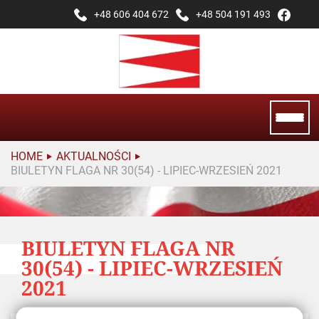
+48 606 404 672
+48 504 191 493
HOME
AKTUALNOŚCI
BIULETYN FLAGA NR 30(54) - LIPIEC-WRZESIEŃ 2021
BIULETYN FLAGA NR
30(54) - LIPIEC-WRZESIEŃ
2021